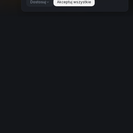
Dostosuj
Akceptuj wszystkie
Towarowa Towers | 25 piętro I Garaż
rum
1 247 000 PLN
Warszawa Wola
•
2
pokoje
•
34
m²